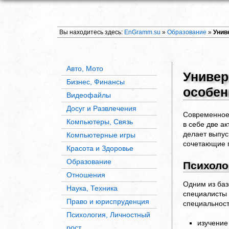
Вы находитесь здесь:
EnGramm.su
»
Образование
»
Унив
Авто, Мото
Универ
Бизнес, Финансы
особен
Видеофайлы
Досуг и Развлечения
Современное 
Компьютеры, Связь
в себе две а
делает выпус
Компьютерные игры
сочетающие п
Красота и Здоровье
Образование
Психоло
Отношения
Одним из баз
Наука, Техника
специалисты 
Право и юриспруденция
специальност
Психология, Личностный
изучение
рост