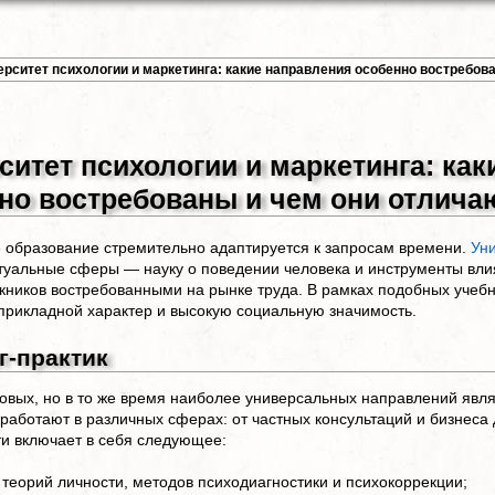
ерситет психологии и маркетинга: какие направления особенно востребов
ситет психологии и маркетинга: ка
но востребованы и чем они отлича
образование стремительно адаптируется к запросам времени.
Уни
ктуальные сферы — науку о поведении человека и инструменты вли
кников востребованными на рынке труда. В рамках подобных учеб
рикладной характер и высокую социальную значимость.
г-практик
овых, но в то же время наиболее универсальных направлений являе
работают в различных сферах: от частных консультаций и бизнеса
и включает в себя следующее:
 теорий личности, методов психодиагностики и психокоррекции;