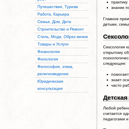
практику
Путешествия, Туризм
знание п
Работа, Карьера
Главное преи
Семья, Дом, Дети
детьми, семь
Строительство и Ремонт
Сексоло
Стиль, Мода, Образ жизни
Товары и Услуги
Сексология к
Физиология
открытому об
психологичес
Филология
следующее:
Философия, этика,
религиоведение
помогает
знает ос
Юридическая
часто ра
консультация
Детская
Любой ребено
считается од
педагогами и