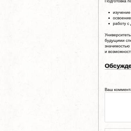
Подготовка п
изучение
освоение
работу с
Университеты
будущими спе
значимостью 
и возможност
Обсужд
Ваш коммент