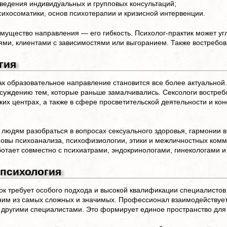
 ведения индивидуальных и групповых консультаций;
сихосоматики, основ психотерапии и кризисной интервенции.
мущество направления — его гибкость. Психолог-практик может уг
ями, клиентами с зависимостями или выгоранием. Также востребов
гия
ак образовательное направление становится все более актуальной
суждению тем, которые раньше замалчивались. Сексологи востребов
ких центрах, а также в сфере просветительской деятельности и ко
 людям разобраться в вопросах сексуального здоровья, гармонии
новы психоанализа, психофизиологии, этики и межличностных комм
ботает совместно с психиатрами, эндокринологами, гинекологами и
 психология
к требует особого подхода и высокой квалификации специалистов
ним из самых сложных и значимых. Профессионал взаимодействует 
 другими специалистами. Это формирует единое пространство для 