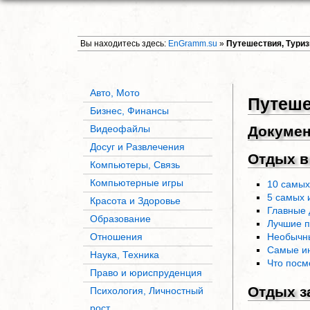
Вы находитесь здесь:
EnGramm.su
»
Путешествия, Тури
Авто, Мото
Путеше
Бизнес, Финансы
Видеофайлы
Докуме
Досуг и Развлечения
Отдых в
Компьютеры, Связь
Компьютерные игры
10 самых
5 самых 
Красота и Здоровье
Главные 
Образование
Лучшие п
Отношения
Необычны
Самые ин
Наука, Техника
Что посм
Право и юриспруденция
Отдых з
Психология, Личностный
рост