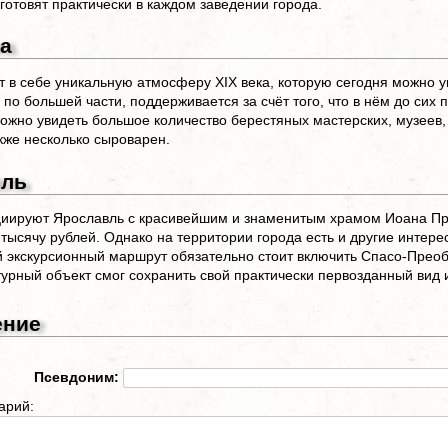
 готовят практически в каждом заведении города.
а
т в себе уникальную атмосферу XIX века, которую сегодня можно у
, по большей части, поддерживается за счёт того, что в нём до сих
ожно увидеть большое количество берестяных мастерских, музеев
акже несколько сыроварен.
вль
иируют Ярославль с красивейшим и знаменитым храмом Иоана Пр
тысячу рублей. Однако на территории города есть и другие интере
экскурсионный маршрут обязательно стоит включить Спасо-Преобр
турный объект смог сохранить свой практически первозданный вид 
ение
Псевдоним:
арий: