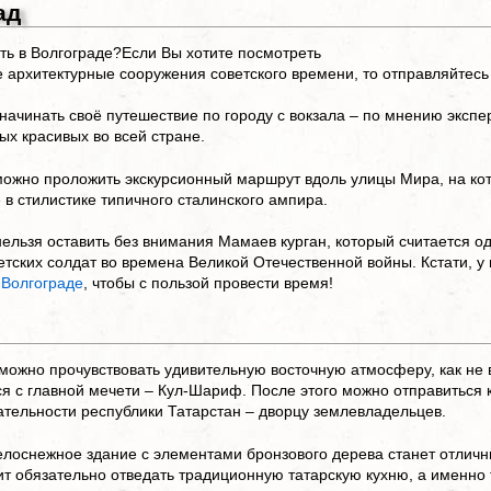
ад
ть в Волгограде?Если Вы хотите посмотреть
 архитектурные сооружения советского времени, то отправляйтесь 
 начинать своё путешествие по городу с вокзала – по мнению экспе
ых красивых во всей стране.
можно проложить экскурсионный маршрут вдоль улицы Мира, на кот
в стилистике типичного сталинского ампира.
нельзя оставить без внимания Мамаев курган, который считается 
етских солдат во времена Великой Отечественной войны. Кстати, у
 Волгограде
, чтобы с пользой провести время!
 можно прочувствовать удивительную восточную атмосферу, как не 
я с главной мечети – Кул-Шариф. После этого можно отправиться 
тельности республики Татарстан – дворцу землевладельцев.
лоснежное здание с элементами бронзового дерева станет отлич
оит обязательно отведать традиционную татарскую кухню, а именно 