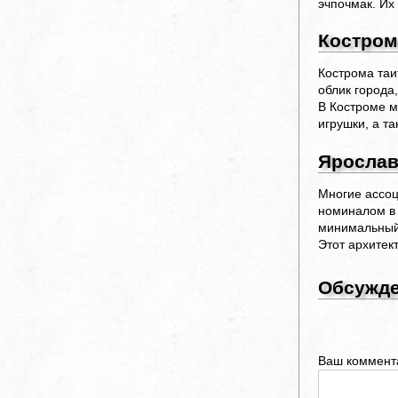
эчпочмак. Их
Костром
Кострома таи
облик города
В Костроме м
игрушки, а т
Яросла
Многие ассоц
номиналом в 
минимальный 
Этот архитек
Обсужд
Ваш коммент