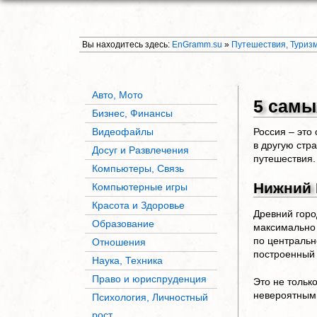
Вы находитесь здесь:
EnGramm.su
»
Путешествия, Туриз
Авто, Мото
5 самы
Бизнес, Финансы
Видеофайлы
Россия – это
в другую стр
Досуг и Развлечения
путешествия.
Компьютеры, Связь
Нижний 
Компьютерные игры
Красота и Здоровье
Древний горо
Образование
максимально 
по центральн
Отношения
построенный 
Наука, Техника
Право и юриспруденция
Это не тольк
невероятным 
Психология, Личностный
рост