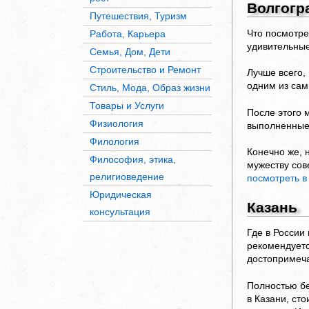
Волгогр
Путешествия, Туризм
Что посмотре
Работа, Карьера
удивительные
Семья, Дом, Дети
Строительство и Ремонт
Лучше всего,
одним из сам
Стиль, Мода, Образ жизни
Товары и Услуги
После этого 
Физиология
выполненные 
Филология
Конечно же, 
Философия, этика,
мужеству сов
религиоведение
посмотреть в
Юридическая
Казань
консультация
Где в России
рекомендуетс
достопримеча
Полностью бе
в Казани, ст