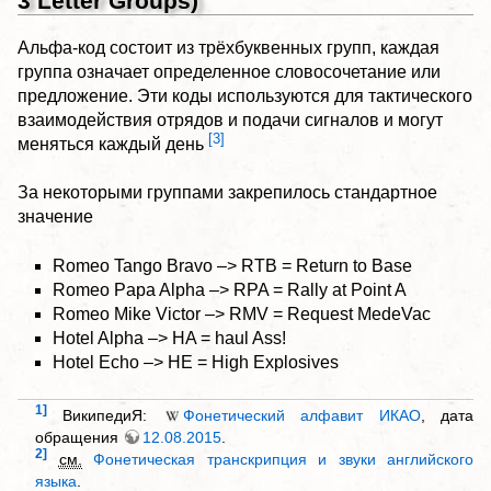
3 Letter Groups)
Альфа-код состоит из трёхбуквенных групп, каждая
группа означает определенное словосочетание или
предложение. Эти коды используются для тактического
взаимодействия отрядов и подачи сигналов и могут
[3]
меняться каждый день
За некоторыми группами закрепилось стандартное
значение
Romeo Tango Bravo –> RTB = Return to Base
Romeo Papa Alpha –> RPA = Rally at Point A
Romeo Mike Victor –> RMV = Request MedeVac
Hotel Alpha –> HA = haul Ass!
Hotel Echo –> HE = High Explosives
1]
ВикипедиЯ:
Фонетический алфавит ИКАО
, дата
обращения
12.08.2015
.
2]
см.
Фонетическая транскрипция и звуки английского
языка
.