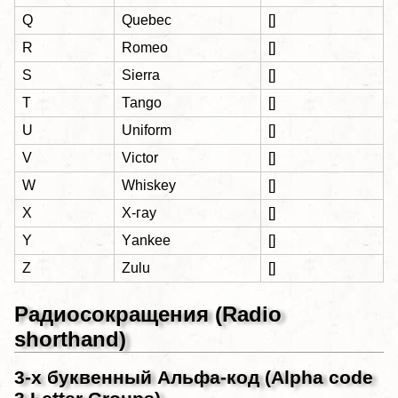
Q
Quebec
[]
R
Romeo
[]
S
Sierrа
[]
T
Таngо
[]
U
Uniform
[]
V
Victor
[]
W
Whiskey
[]
X
Х-гау
[]
Y
Yаnkее
[]
Z
Zulu
[]
Радиосокращения (Radio
shorthand)
3-х буквенный Альфа-код (Alpha code