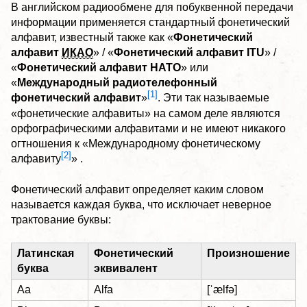
В английском радиообмене для побуквенной передачи
информации применяется стандартный фонетический
алфавит, известный также как «
Фонетический
алфавит
ИКАО
» / «
Фонетический алфавит ITU
» /
«
Фонетический алфавит НАТО
» или
«
Международный радиотелефонный
[1]
фонетический алфавит
»
. Эти так называемые
«фонетические алфавиты» на самом деле являются
орфографическими алфавитами и не имеют никакого
огтношения к «Международному фонетическому
[2]
алфавиту
» .
Фонетический алфавит определяет каким словом
называется каждая буква, что исключает неверное
трактование буквы:
Латинская
Фонетический
Произношение
буква
эквивалент
Аa
Аlfа
[ˈælfə]