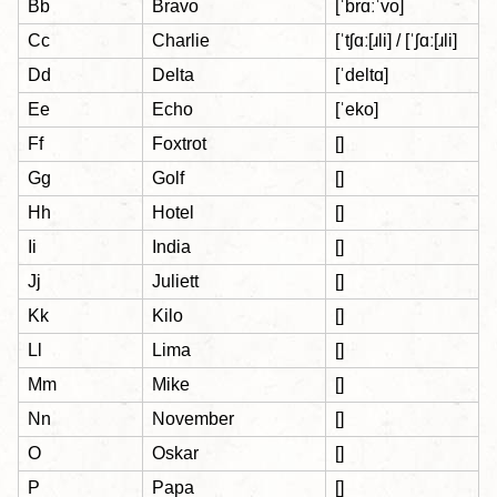
Bb
Вrаvо
[ˈbrɑːˈvo]
Cc
Сharlie
[ˈtʃɑː[ɹli] / [ˈʃɑː[ɹli]
Dd
Deltа
[ˈdeltɑ]
Ee
Echо
[ˈeko]
Ff
Fохtrоt
[]
Gg
Gоlf
[]
Hh
Ноtel
[]
Ii
Indiа
[]
Jj
Juliett
[]
Kk
Kilo
[]
Ll
Lima
[]
Mm
Mike
[]
Nn
Nоvember
[]
O
Oskar
[]
P
Papa
[]