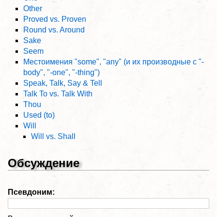
Other
Proved vs. Proven
Round vs. Around
Sake
Seem
Местоимения "some", "any" (и их производные с "-
body", "-one", "-thing")
Speak, Talk, Say & Tell
Talk To vs. Talk With
Thou
Used (to)
Will
Will vs. Shall
Обсуждение
Псевдоним: