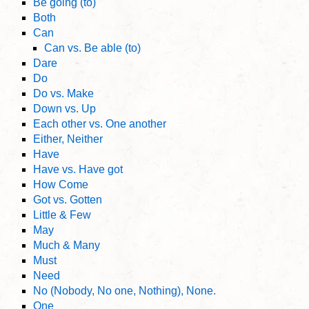
Be going (to)
Both
Can
Can vs. Be able (to)
Dare
Do
Do vs. Make
Down vs. Up
Each other vs. One another
Either, Neither
Have
Have vs. Have got
How Come
Got vs. Gotten
Little & Few
May
Much & Many
Must
Need
No (Nobody, No one, Nothing), None.
One