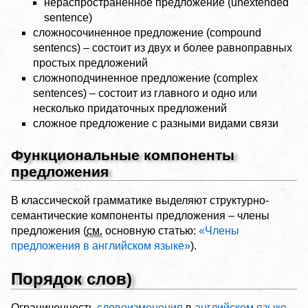
нераспространенное предложение (unextended
sentence)
сложносочиненное предложение (compound
sentencs) – состоит из двух и более равноправных
простых предложений
сложноподчиненное предложение (complex
sentences) – состоит из главного и одно или
несколько придаточных предложений
сложное предложение с разными видами связи
Функциональные компоненты
предложения
В классической грамматике выделяют структурно-
семантические компоненты предложения – члены
предложения (
см.
основную статью:
«Члены
предложения в английском языке»
).
Порядок слов)
Ограниченность
словоизменения
в
английском языке