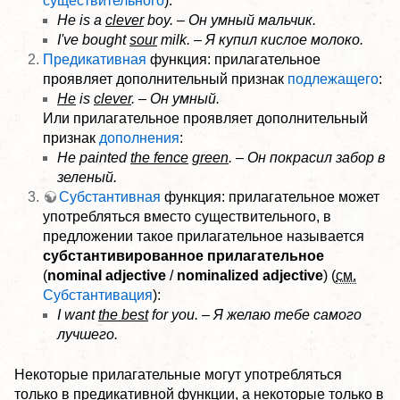
существительного
):
He is a
clever
boy. – Он умный мальчик.
I've bought
sour
milk. – Я купил кислое молоко.
Предикативная
функция: прилагательное
проявляет дополнительный признак
подлежащего
:
He
is
clever
. – Он умный.
Или прилагательное проявляет дополнительный
признак
дополнения
:
He painted
the fence
green
. – Он покрасил забор в
зеленый.
Субстантивная
функция: прилагательное может
употребляться вместо существительного, в
предложении такое прилагательное называется
субстантивированное прилагательное
(
nominal adjective
/
nominalized adjective
) (
см.
Субстантивация
):
I want
the best
for you. – Я желаю тебе самого
лучшего.
Некоторые прилагательные могут употребляться
только в предикативной функции, а некоторые только в