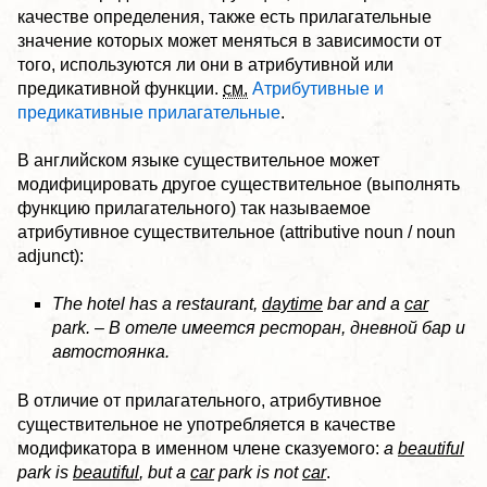
качестве определения, также есть прилагательные
значение которых может меняться в зависимости от
того, используются ли они в атрибутивной или
предикативной функции.
см.
Атрибутивные и
предикативные прилагательные
.
В английском языке существительное может
модифицировать другое существительное (выполнять
функцию прилагательного) так называемое
атрибутивное существительное (attributive noun / noun
adjunct):
The hotel has a restaurant,
daytime
bar and a
car
park. – В отеле имеется ресторан, дневной бар и
автостоянка.
В отличие от прилагательного, атрибутивное
существительное не употребляется в качестве
модификатора в именном члене сказуемого:
a
beautiful
park is
beautiful
, but a
car
park is not
car
.