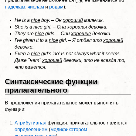
прилагательное не склоняется (
т.е.
не изменяется по
падежам
,
числам
и
родам
):
He is a
nice
boy. – Он
хороший
мальчик.
She is a
nice
girl. – Она
хорошая
девочка.
They are
nice
girls. – Они
хорошие
девочки.
I've given it to a
nice
girl. – Я отдал это
хорошей
девочке.
Even a
nice
girl's 'no' is not always what it seems. –
Даже "нет"
хорошей
девочки, это не всегда то,
что кажется.
Синтаксические функции
прилагательного
В предложении прилагательное может выполнять
функции:
Атрибутивная
функция: прилагательное является
определением
(
модификатором