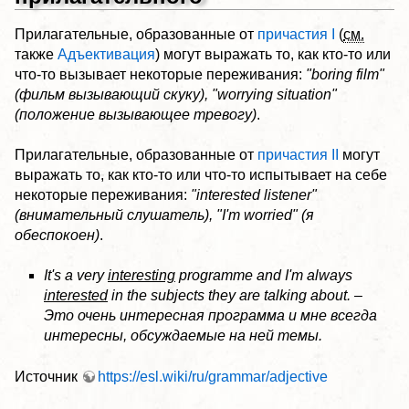
Прилагательные, образованные от
причастия I
(
см.
также
Адъективация
) могут выражать то, как кто-то или
что-то вызывает некоторые переживания:
"boring film"
(фильм вызывающий скуку), "worrying situation"
(положение вызывающее тревогу)
.
Прилагательные, образованные от
причастия II
могут
выражать то, как кто-то или что-то испытывает на себе
некоторые переживания:
"interested listener"
(внимательный слушатель), "I'm worried" (я
обеспокоен)
.
It's a very
interesting
programme and I'm always
interested
in the subjects they are talking about. –
Это очень интересная программа и мне всегда
интересны, обсуждаемые на ней темы.
Источник
https://esl.wiki/ru/grammar/adjective