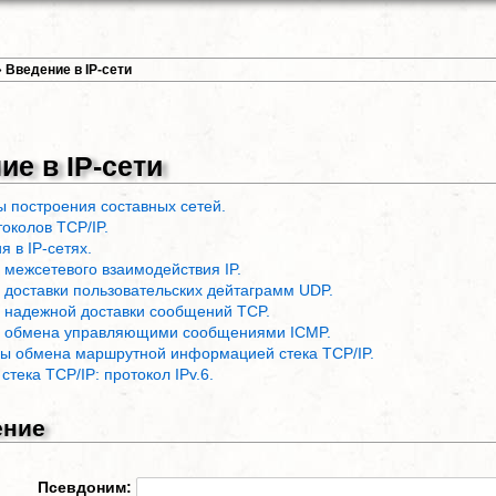
»
Введение в IP-сети
ие в IP-сети
 построения составных сетей.
токолов TCP/IP.
я в IP-сетях.
 межсетевого взаимодействия IP.
 доставки пользовательских дейтаграмм UDP.
 надежной доставки сообщений TCP.
л обмена управляющими сообщениями ICMP.
ы обмена маршрутной информацией стека TCP/IP.
стека TCP/IP: протокол IPv.6.
ение
Псевдоним: