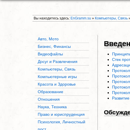
Вы находитесь здесь:
EnGramm.su
»
Компьютеры, Связь
Авто, Мото
Введен
Бизнес, Финансы
Видеофайлы
Принципы
Стек про
Досуг и Развлечения
Адресаци
Компьютеры, Связь
Протокол
Протокол
Компьютерные игры
Протокол
Красота и Здоровье
Протоко
Образование
Протокол
Развитие 
Отношения
Наука, Техника
Обсужд
Право и юриспруденция
Психология, Личностный
рост