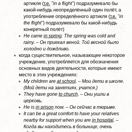
артикля (
т.е.
"in a flight"
) подразумевало бы
какой-нибудь неопределённый один полёт, а
употребление определённого артикля (
т.е.
"in
the flight"
) подразумевало бы какой-нибудь
конкретный полёт)
He came
in spring
. The spring was cold and
rainy. – Он приехал веной. Той весной было
холодно и дождливо.
когда существительное, называющее некоторое
учреждение, употребляется для обозначения
основных видов деятельности, которые имеют
место в этих учреждениях:
My children are
at school
. – Мои дети в школе.
(Мой дети на занятиях, учатся.)
They have gone
to church
. – Они ушли в
церковь.
He is
in prison
now. – Он сейчас в тюрьме.
It can be a great comfort to have your relatives
nearby for support when you are
in hospital
. –
Когда вы находитесь в больнице, очень