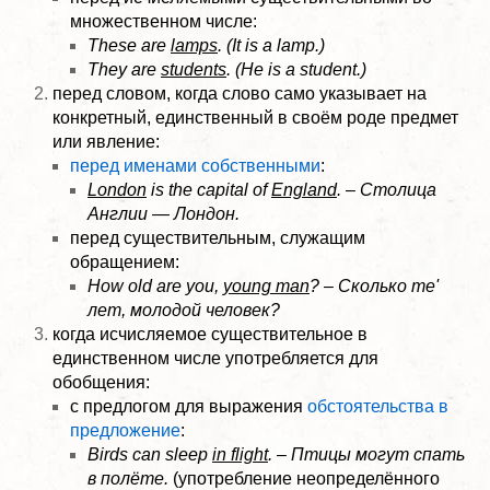
множественном числе:
These are
lamps
. (It is a lamp.)
They are
students
. (He is a student.)
перед словом, когда слово само указывает на
конкретный, единственный в своём роде предмет
или явление:
перед именами собственными
:
London
is the capital of
England
. – Столица
Англии — Лондон.
перед существительным, служащим
обращением:
How old are you,
young man
? – Сколько те'
лет, молодой человек?
когда исчисляемое существительное в
единственном числе употребляется для
обобщения:
с предлогом для выражения
обстоятельства в
предложение
:
Birds can sleep
in flight
. – Птицы могут спать
в полёте.
(употребление неопределённого