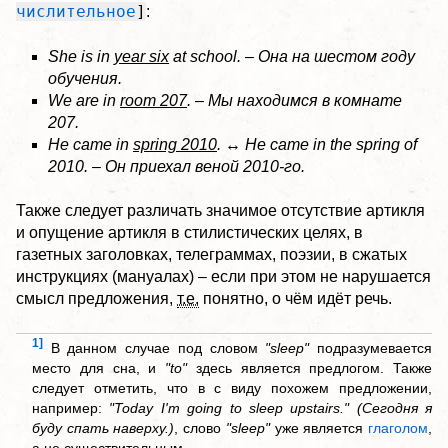
числительное
]
:
She is in
year six
at school. – Она на шестом году
обучения.
We are in
room 207
. – Мы находимся в комнате
207.
He came in
spring 2010
. ↔ He came in the spring of
2010. – Он приехал веной 2010-го.
Также следует различать значимое отсутствие артикля
и опущение артикля в стилистических целях, в
газетных заголовках, телеграммах, поэзии, в сжатых
инструкциях (мануалах) – если при этом не нарушается
смысл предложения,
т.е.
понятно, о чём идёт речь.
1]
В данном случае под словом
"sleep"
подразумевается
место для сна, и
"to"
здесь является предлогом. Также
следует отметить, что в с виду похожем предложении,
например:
"Today I'm going to sleep upstairs." (Сегодня я
буду спать наверху.)
, слово
"sleep"
уже является
глаголом
,
а не существительным.