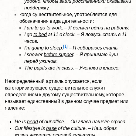
удобно, чтобы ваши родственники оказывали
поддержку.
когда существительное, употребляется для
обозначения вида деятельности:
I am to go
to work
. – Я должен идти на работу.
I go
to bed
at 11 o'clock. – Я ложусь спать в 11
часов.
[1]
I'm going
to sleep
.
– Я собираюсь спать.
I shower
before supper
. – Я принимаю душ
перед ужином.
The pupils are
in class
. – Ученики в классе.
Неопределённый артикль опускается, если
категоризирующее существительное служит
определением к другому существительному, которое
называет единственный в данном случае предмет или
явление:
He is
head
of our office. – Он глава нашего офиса.
Our lifestyle is
base
of the culture. – Наш образ
жизни является основой культуры.