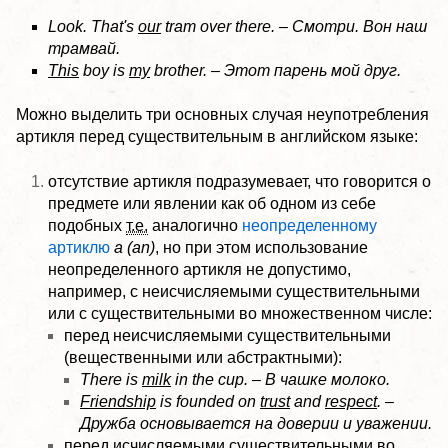
Look. That's
our
tram over there. – Смотри. Вон наш
трамвай.
This
boy is
my
brother. – Этот парень мой друг.
Можно выделить три основных случая неупотребления
артикля перед существительным в английском языке:
отсутствие артикля подразумевает, что говорится о
предмете или явлении как об одном из себе
подобных
т.е.
аналогично
неопределенному
артиклю
a (an)
, но при этом использование
неопределенного артикля не допустимо,
например, с неисчисляемыми существительными
или с существительными во множественном числе:
перед неисчисляемыми существительными
(вещественными или абстрактными):
There is
milk
in the cup. – В чашке молоко.
Friendship
is founded on
trust
and
respect
. –
Дружба основывается на доверии и уважении.
перед исчисляемыми существительными во