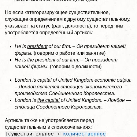
Но если категоризирующее существительное,
служащее определением к другому существительному,
указывает на статус (ранг, должность), то перед ним
употребляется определённый артикль:
He is
president
of our firm. – Он президент нашей
фирмы.
(говорим о работе или занятие)
He is
the president
of our firm. – Он президент
нашей фирмы.
(говорим о должности)
London is
capital
of United Kingdom economic output.
– Лондон является столицей экономического
производства Соединенного Королевства.
London is
the capital
of United Kingdom. – Лондон —
столица Соединенного Королевства.
Артикль также не употребляется перед
существительным в словосочетаниях:
[существительное +
количественное