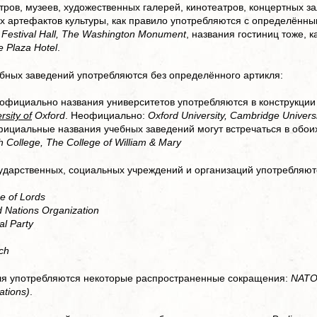
тров, музеев, художественных галерей, кинотеатров, концертных за
х артефактов культуры, как правило употребляются с определённ
Festival Hall, The Washington Monument
, названия гостиниц тоже, 
e Plaza Hotel
.
бных заведений употребляются без определённого артикля:
 официально названия университетов употребляются в конструкци
rsity of
Oxford
. Неофициально:
Oxford University, Cambridge Univers
ициальные названия учебных заведений могут встречаться в обои
 College, The College of William & Mary
ударственных, социальных учреждений и организаций употребляю
e of Lords
d Nations Organization
al Party
ch
ля употребляются некоторые распространенные сокращения:
NATO 
ations)
.