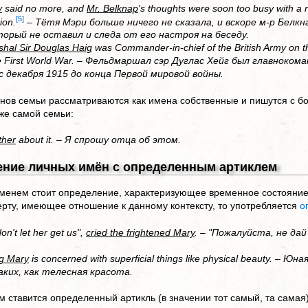
y
said no more, and
Mr. Belknap
's thoughts were soon too busy with a n
[5]
ion.
–
Тётя Мэри больше ничего не сказала, и вскоре м-р Белк
торый не оставил и следа от его настроя на беседу.
shal Sir Douglas Haig
was Commander-in-chief of the British Army on t
he First World War. – Фельдмаршал сэр Дуглас Хейг был главнок
 декабря 1915 до конца Первой мировой войны.
нов семьи рассматриваются как имена собственные и пишутся с бо
же самой семьи:
ther
about it. – Я спрошу отца об этом.
ение личных имён с определенным артиклем
менем стоит определение, характеризующее временное состояние
ерту, имеющее отношение к данному контексту, то употребляется
о
on't let her get us",
cried the frightened Mary
. – "Пожалуйста, не дай
g Mary
is concerned with superficial things like physical beauty. 
ких, как телесная красота.
 ставится определенный артикль (в значении тот самый, та самая