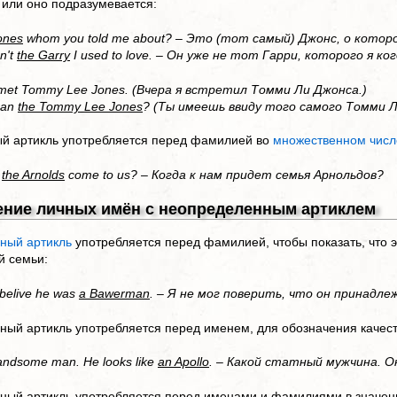
или оно подразумевается:
ones
whom you told me about? – Это (тот самый) Джонс, о кото
n't
the Garry
I used to love. – Он уже не тот Гарри, которого я ко
I met Tommy Lee Jones. (Вчера я встретил Томми Ли Джонса.)
ean
the Tommy Lee Jones
? (Ты имеешь ввиду того самого Томми 
й артикль употребляется перед фамилией во
множественном числ
l
the Arnolds
come to us? – Когда к нам придет семья Арнольдов?
ение личных имён с неопределенным артиклем
ный артикль
употребляется перед фамилией, чтобы показать, что э
й семьи:
t belive he was
a Bawerman
. – Я не мог поверить, что он принадл
ый артикль употребляется перед именем, для обозначения качест
andsome man. He looks like
an Apollo
. – Какой статный мужчина. О
ый артикль употребляется перед именами и фамилиями в значении