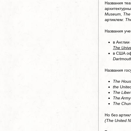
Названия теа
архитектурны
Museum, The 
артиклем:
Th
Названия уче
в Англии
The Unive
в США оф
Dartmouth
Названия гос
The Hous
the Unite
The Liber
The Army
The Chur
Но без артик
(The United N