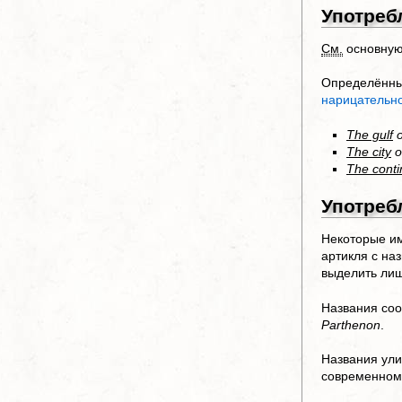
Употреб
См.
основную
Определённый
нарицательно
The gulf
o
The city
o
The conti
Употреб
Некоторые им
артикля с на
выделить лиш
Названия соо
Parthenon
.
Названия ули
современном 