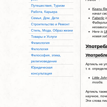
Путешествия, Туризм
Keanu Re
Работа, Карьера
начал св
Семья, Дом, Дети
Faberlic
i
Фаберлик
Строительство и Ремонт
независ
Стиль, Мода, Образ жизни
Here is
U
новая за
Товары и Услуги
Физиология
Употреб
Филология
Употребл
Философия, этика,
религиоведение
Артикль не у
Юридическая
т. е. опреде
консультация
Little Joh
тогда.
Артикль такж
научное, поч
Эти слова пи