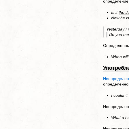
определение 
Is it
the J
Now he is
Yesterday 
Do you m
Определенны
When wil
Употребл
Неопределен
определенно
I couldn'
Неопределенн
What a h
Неопределенн