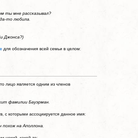
ром ты мне рассказывал?
гда-то любила.
Ли Джонса?)
е
для обозначения всей семьи в целом:
то лицо является одним из членов
ежит фамилии Бауэрман.
в, с которыми ассоциируется данное имя:
н похож на Аполлона.
 некий, какой-то: