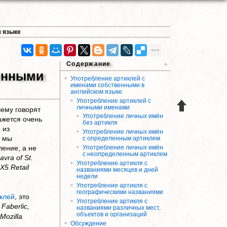
м языке
Содержание
венными
Употребление артиклей с
именами собственными в
английском языке
Употребление артиклей с
личными именами
чему говорят
Употребление личных имён
кажется очень
без артикля
 из
Употребление личных имён
м мы
с определенным артиклем
ение, а не
Употребление личных имён
с неопределенным артиклем
avra of St.
Употребление артикля с
X5 Retail
названиями месяцев и дней
недели
Употребление артикля с
географическими названиями
клей
, это
Употребление артикля с
 Faberlic,
названиями различных мест,
объектов и организаций
Mozilla
Обсуждение