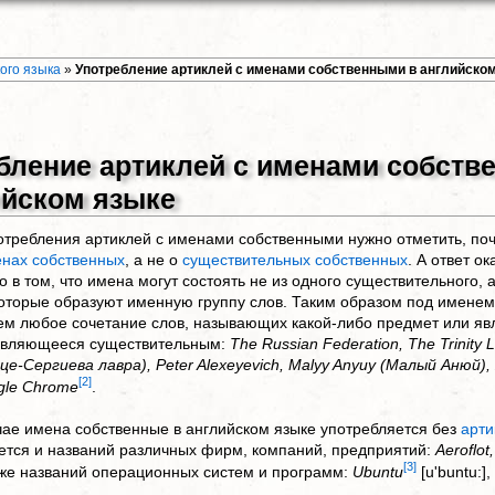
ого языка
»
Употребление артиклей с именами собственными в английско
бление артиклей с именами собст
ийском языке
отребления артиклей с именами собственными нужно отметить, по
нах собственных
, а не о
существительных собственных
. А ответ о
 в том, что имена могут состоять не из одного существительного, а
которые образуют именную группу слов. Таким образом под имене
м любое сочетание слов, называющих какой-либо предмет или явл
 являющееся существительным:
The Russian Federation, The Trinity L
це-Сергиева лавра), Peter Alexeyevich, Malyy Anyuy (Малый Анюй), 
[2]
gle Chrome
.
ае имена собственные в английском языке употребляется без
арти
ется и названий различных фирм, компаний, предприятий:
Aeroflot,
[3]
акже названий операционных систем и программ:
Ubuntu
[u'buntu:],