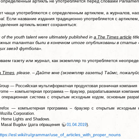
 определенный артикль не употребляется перед словами
Parliamen
ет чаще употребляются с определенным артиклем, а журналов, нао
nal
. Если название издания традиционно употребляется с артиклем,
еделения артикль может сохраняться:
 of the youth talent were ultimately published in
a The Times article
titl
жных талантах были в конечном итоге опубликованы в статье 
их звезд футбола».
ваем газету или журнал, как экземпляр то употребляется неопред
a Times
, please. – Дайте мне (экземпляр газеты) Таймс, пожалуй
 Group — Российская мультиформатная продуктовая розничная компания
rome — компьютерная программа — браузер, разрабатываемая компание
 операционная система с открытым исходным кодом, основным разраб
Firefox — компьютерная программа – браузер с открытым исходным к
ozilla Corporation.
Home Lights and Shadows.
: Masal Bugduv (дата обращения
01.04.2019
).
ttps://esl.wiki/ru/grammar/use_of_articles_with_proper_nouns