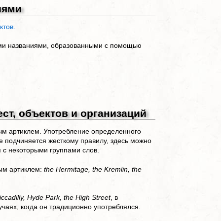
иями
ктов.
ими названиями, образованными с помощью
ст, объектов и организаций
ым артиклем. Употребление определенного
не подчиняется жесткому правилу, здесь можно
 с некоторыми группами слов.
ым артиклем:
the Hermitage, the Kremlin, the
iccadilly, Hyde Park, the High Street
, в
чаях, когда он традиционно употреблялся.