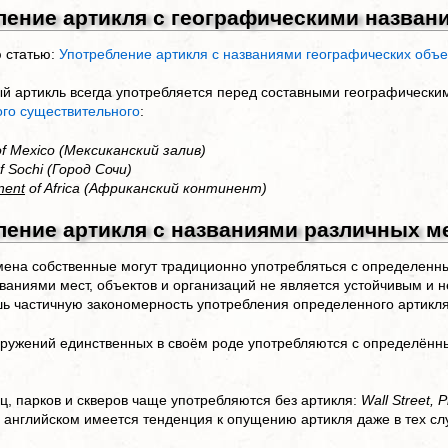
ление артикля с географическими назван
 статью:
Употребление артикля с названиями географических объе
 артикль всегда употребляется перед составными географическ
го существительного
:
f Mexico (Мексиканский залив)
f Sochi (Город Сочи)
nent
of Africa (Африканский континент)
ление артикля с названиями различных ме
ена собственные могут традиционно употребляться с определенн
званиями мест, объектов и организаций не является устойчивым и 
ь частичную закономерность употребления определенного артикля
ружений единственных в своём роде употребляются с определённ
ц, парков и скверов чаще употребляются без артикля:
Wall Street, P
английском имеется тенденция к опущению артикля даже в тех слу