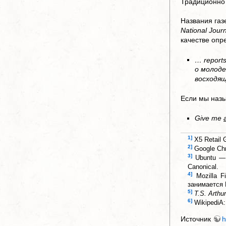
Традиционно
Названия газ
National Jour
качестве опр
… reports
о молоде
восходящ
Если мы назы
Give me
1]
X5 Retail
2]
Google Ch
3]
Ubuntu —
Canonical.
4]
Mozilla 
занимается M
5]
T.S. Arthur
6]
WikipediA
Источник
h