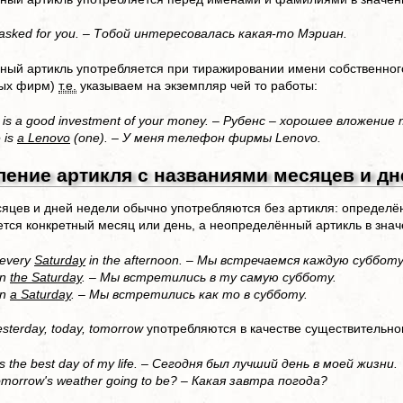
asked for you. – Тобой интересовалась какая-то Мэриан.
ый артикль употребляется при тиражировании имени собственного
ых фирм)
т.е.
указываем на экземпляр чей то работы:
is a good investment of your money. – Рубенс – хорошее вложение 
 is
a Lenovo
(one). – У меня телефон фирмы Lenovo.
ление артикля с названиями месяцев и дн
яцев и дней недели обычно употребляются без артикля: определён
тся конкретный месяц или день, а неопределённый артикль в значе
every
Saturday
in the afternoon. – Мы встречаемся каждую суббот
on
the Saturday
. – Мы встретились в ту самую субботу.
on
a Saturday
. – Мы встретились как то в субботу.
esterday, today, tomorrow
употребляются в качестве существительног
 the best day of my life. – Сегодня был лучший день в моей жизни.
omorrow's weather going to be? – Какая завтра погода?