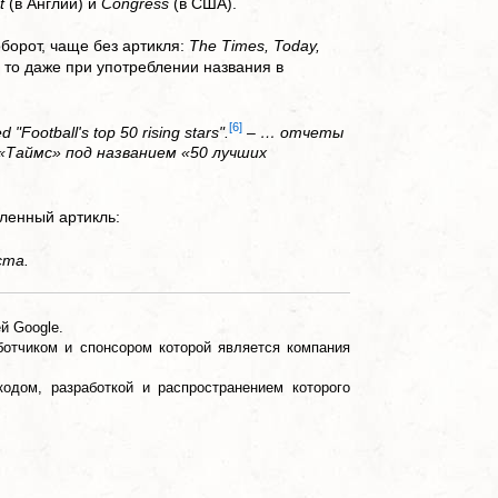
t
(в Англии) и
Congress
(в США).
борот, чаще без артикля:
The Times, Today,
 то даже при употреблении названия в
[6]
ed "Football's top 50 rising stars".
–
… отчеты
«Таймс» под названием «50 лучших
еленный артикль:
ста.
й Google.
отчиком и спонсором которой является компания
одом, разработкой и распространением которого