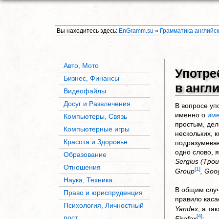
Вы находитесь здесь:
EnGramm.su
»
Грамматика английск
Авто, Мото
Употре
Бизнес, Финансы
в англ
Видеофайлы
Досуг и Развлечения
В вопросе уп
именно о
име
Компьютеры, Связь
простым, дело
Компьютерные игры
нескольких, 
Красота и Здоровье
подразумевае
одно слово,
Образование
Sergius (Трои
Отношения
[1]
Group
, Goo
Наука, Техника
В общим случ
Право и юриспруденция
правило каса
Психология, Личностный
Yandex
, а т
[4]
рост
Firefox
: