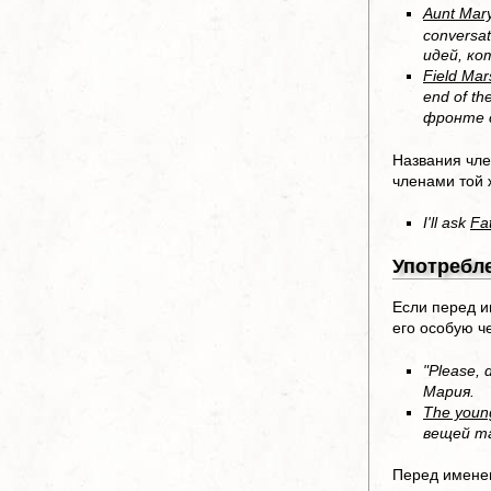
Aunt Mar
conversat
идей, ко
Field Mar
end of t
фронте с
Названия чле
членами той 
I'll ask
Fa
Употребл
Если перед и
его особую ч
"Please, d
Мария.
The youn
вещей та
Перед именем