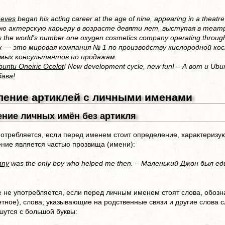
eves
began his acting career at the age of nine, appearing in a theatr
ою актерскую карьеру в возрасте девяти лет, выступая в теат
s the world's number one oxygen cosmetics company operating through
 — это мировая компания № 1 по производству кислородной ко
имых консультантов по продажам.
buntu Oneiric Ocelot
! New development cycle, new fun! – А вот и Ub
бава!
ление артиклей с личными именами
ение личных имён без артикля
потребляется, если перед именем стоит определение, характериз
ление является частью прозвища (имени):
nny
was the only boy who helped me then. – Маленький Джон был
е не употребляется, если перед личным именем стоят слова, обозна
етное), слова, указывающие на родственные связи и другие слов
шутся с большой буквы: