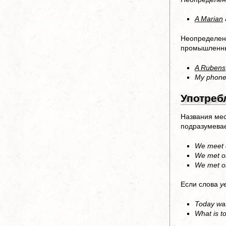
A Marian
Неопределенн
промышленн
A Rubens
My phone
Употреб
Названия мес
подразумевае
We meet 
We met 
We met 
Если слова
y
Today was
What is t