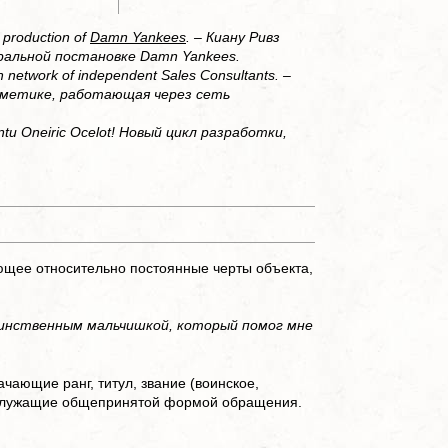
Наверх
e production of
Damn Yankees
. – Киану Ривз
ральной постановке Damn Yankees.
 network of independent Sales Consultants. –
сметике, работающая через сеть
untu Oneiric Ocelot! Новый цикл разработки,
ующее относительно постоянные черты объекта,
 единственным мальчишкой, который помог мне
чающие ранг, титул, звание (воинское,
а служащие общепринятой формой обращения.