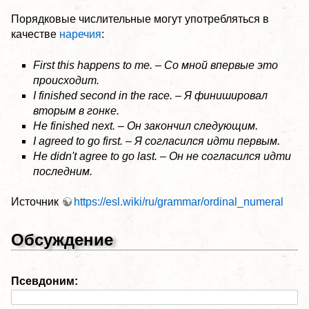
Порядковые числительные могут употребляться в
качестве
наречия
:
First this happens to me. – Со мной впервые это
происходит.
I finished second in the race. – Я финишировал
вторым в гонке.
He finished next. – Он закончил следующим.
I agreed to go first. – Я согласился идти первым.
He didn't agree to go last. – Он не согласился идти
последним.
Источник
https://esl.wiki/ru/grammar/ordinal_numeral
Обсуждение
Псевдоним: