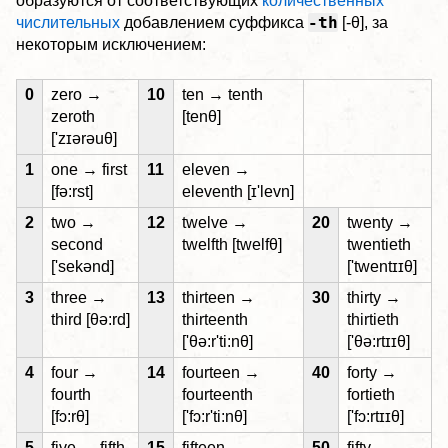
образуются от соответствующих
количественных
-th
числительных
добавлением суффикса
[-θ], за
некоторым исключением:
0
zero →
10
ten → tenth
zeroth
[tenθ]
['zɪərəuθ]
1
one → first
11
eleven →
[fə:rst]
eleventh [ɪ'levn]
2
two →
12
twelve →
20
twenty →
second
twelfth [twelfθ]
twentieth
['sekənd]
['twentɪɪθ]
3
three →
13
thirteen →
30
thirty →
third [θə:rd]
thirteenth
thirtieth
['θə:r'ti:nθ]
['θə:rtɪɪθ]
4
four →
14
fourteen →
40
forty →
fourth
fourteenth
fortieth
[fɔ:rθ]
['fɔ:r'ti:nθ]
['fɔ:rtɪɪθ]
5
five → fifth
15
fifteen →
50
fifty →