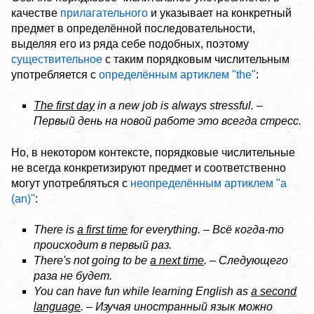
качестве
прилагательного
и указывает на конкретный
предмет в определённой последовательности,
выделяя его из ряда себе подобных, поэтому
существительное
с таким порядковым числительным
употребляется с
определённым артиклем "the"
:
The first day
in a new job is always stressful. –
Первый день на новой работе это всегда стресс.
Но, в некотором контексте, порядковые числительные
не всегда конкретизируют предмет и соответственно
могут употребляться с
неопределённым артиклем "a
(an)"
:
There is
a first time
for everything. – Всё когда-то
происходит в первый раз.
There's not going to be
a next time
. – Следующего
раза не будет.
You can have fun while learning English as
a second
language
. – Изучая иностранный язык можно