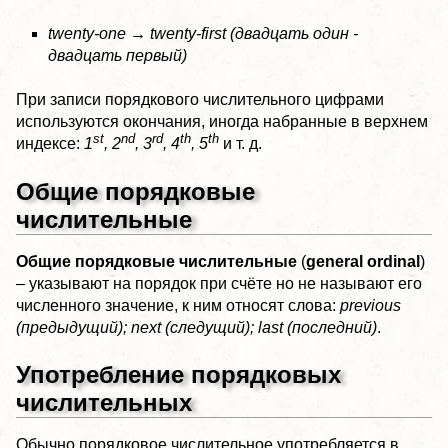
twenty-one → twenty-first (двадцать один -
двадцать первый)
При записи порядкового числительного цифрами
используются окончания, иногда набранные в верхнем
st
nd
rd
th
th
индексе:
1
, 2
, 3
, 4
, 5
и т. д.
Общие порядковые
числительные
Общие порядковые числительные
(
general оrdinal
)
– указывают на порядок при счёте но не называют его
численного значение, к ним относят слова:
previous
(предыдущий); next (следущий); last (последний)
.
Употребление порядковых
числительных
Обычно порядковое числительное употребляется в