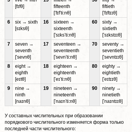
[fɪfθ]
fifteenth
fiftieth
['fɪf'ti:nθ]
['fɪftɪɪθ]
6
six → sixth
16
sixteen →
60
sixty →
[sɪksθ]
sixteenth
sixtieth
['sɪks'ti:nθ]
['sɪkstɪɪθ]
7
seven →
17
seventeen →
70
seventy →
seventh
seventeenth
seventieth
['sevnθ]
['sevn'ti:nθ]
['sevntɪɪθ]
8
eight →
18
eighteen →
80
eighty →
eighth
eighteenth
eightieth
[eɪtθ]
['eɪ'ti:nθ]
['eɪtɪɪθ]
9
nine →
19
nineteen →
90
ninety →
ninth
nineteenth
ninetieth
[naɪnθ]
['naɪn'ti:nθ]
['naɪntɪɪθ]
У составных числительных при образовании
порядкового числительного изменяется форма только
последней части числительного: