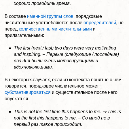
хорошо проводить время.
В составе
именной группы слов
, порядковые
числительные употребляются после
определителей
, но
перед
количественными числительными
и
прилагательными:
The first (next / last) two days were very motivating
and inspiring. – Первые (следующие / последние)
два дня были очень мотивирующими и
вдохновляющими.
В некоторых случаях, если из контекста понятно о чём
говорится, порядковое числительное может
субстантивироваться
и существительное после него
опускаться:
This is not the first time this happens to me. ⇒ This is
not the
first
this happens to me. – Со мной не в
первый раз такое происходит.