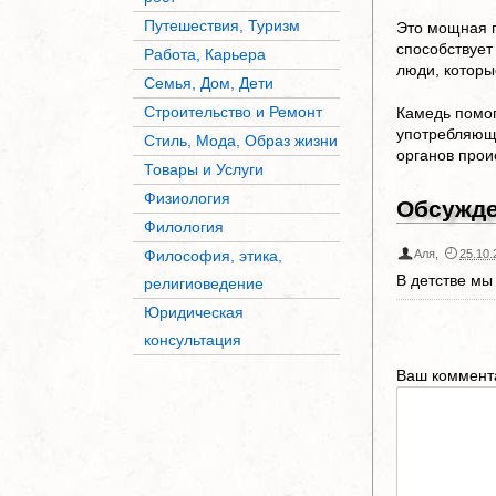
Путешествия, Туризм
Это мощная п
способствует
Работа, Карьера
люди, которы
Семья, Дом, Дети
Строительство и Ремонт
Камедь помог
употребляющи
Стиль, Мода, Образ жизни
органов прои
Товары и Услуги
Физиология
Обсужд
Филология
Философия, этика,
Аля
,
25.10.
В детстве мы
религиоведение
Юридическая
консультация
Ваш коммент