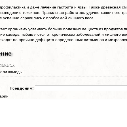
рофилактика и даже лечение гастрита и язвы! Также древесная с
 выведению токсинов. Правильная работа желудочно-кишечного тра
е успешно справились с проблемой лишнего веса.
ает организму усваивать больше полезных веществ из продуктов п
е камедь, избавляются от хронических заболеваний и лишнего вес
сходят по причине дефицита определенных витаминов и микроэле
ение
2025 13:17
 ели камедь
Псевдоним:
арий: