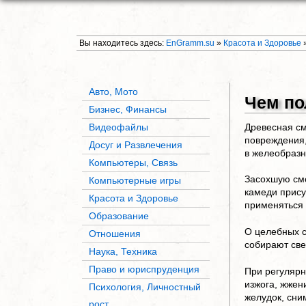
Вы находитесь здесь:
EnGramm.su
»
Красота и Здоровье
Авто, Мото
Чем по
Бизнес, Финансы
Видеофайлы
Древесная с
повреждения,
Досуг и Развлечения
в желеобразн
Компьютеры, Связь
Засохшую смо
Компьютерные игры
камеди прису
Красота и Здоровье
применяться 
Образование
О целебных с
Отношения
собирают све
Наука, Техника
Право и юриспруденция
При регулярн
изжога, жжен
Психология, Личностный
желудок, сн
рост