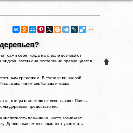
 деревьев?
чат сами себя: когда на стволе возникают
а жидкая, затем она постепенно превращается
ственным средством. В составе вишневой
 обволакивающим свойством и может
.
татка, птицы прилетают и склевывают. Пчелы
молы деревьев предостаточно.
а кислотность повышена, часто возникает
боку. Древесные смолы помогают успокоить