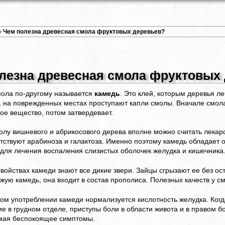
»
Чем полезна древесная смола фруктовых деревьев?
лезна древесная смола фруктовых
мола по-другому называется
камедь
. Это клей, которым деревья ле
 на поврежденных местах проступают капли смолы. Вначале смол
ое вещество, потом затвердевает.
лу вишневого и абрикосового дерева вполне можно считать лекар
тствуют арабиноза и галактоза. Именно поэтому камедь обладает
для лечения воспаления слизистых оболочек желудка и кишечника
войствах камеди знают все дикие звери. Зайцы сгрызают ее без ос
жую камедь, она входит в состав прополиса. Полезных качеств у с
ом употреблении камеди нормализуется кислотность желудка. Когд
ие в грудном отделе, приступы боли в области живота и в правом 
имая беспокоящее симптомы.