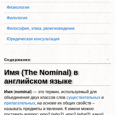
Физиология
Филология
Философия, этика, религиоведение
Юридическая консультация
Содержание
Имя (The Nominal) в
английском языке
Имя
(
nominal
) — это термин, используемый для
объединения двух классов слов
существительных
и
прилагательных
, на основе их общих свойств –
называть предметы и явления. К имени можно
поставить вопрос:
кто? (who?), что? (what?), какой