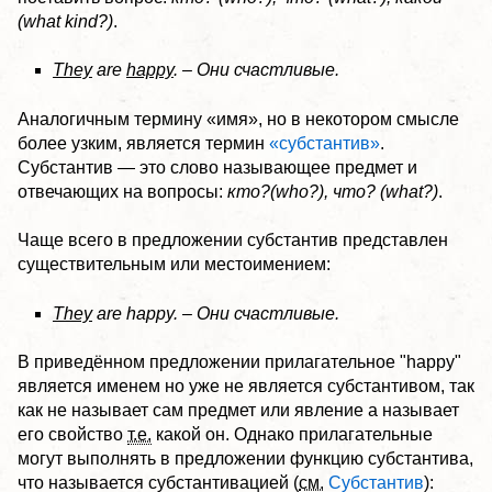
(what kind?)
.
They
are
happy
. – Они счастливые.
Аналогичным термину «имя», но в некотором смысле
более узким, является термин
«субстантив»
.
Субстантив — это слово называющее предмет и
отвечающих на вопросы:
кто?(who?), что? (what?)
.
Чаще всего в предложении субстантив представлен
существительным или местоимением:
They
are happy. – Они счастливые.
В приведённом предложении прилагательное "happy"
является именем но уже не является субстантивом, так
как не называет сам предмет или явление а называет
его свойство
т.е.
какой он. Однако прилагательные
могут выполнять в предложении функцию субстантива,
что называется субстантивацией (
см.
Субстантив
):