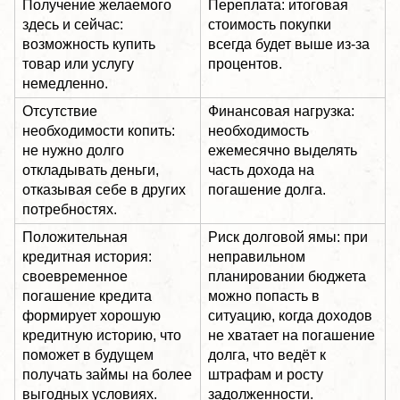
Получение желаемого
Переплата: итоговая
здесь и сейчас:
стоимость покупки
возможность купить
всегда будет выше из-за
товар или услугу
процентов.
немедленно.
Отсутствие
Финансовая нагрузка:
необходимости копить:
необходимость
не нужно долго
ежемесячно выделять
откладывать деньги,
часть дохода на
отказывая себе в других
погашение долга.
потребностях.
Положительная
Риск долговой ямы: при
кредитная история:
неправильном
своевременное
планировании бюджета
погашение кредита
можно попасть в
формирует хорошую
ситуацию, когда доходов
кредитную историю, что
не хватает на погашение
поможет в будущем
долга, что ведёт к
получать займы на более
штрафам и росту
выгодных условиях.
задолженности.