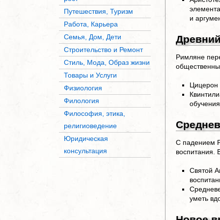
элемента
Путешествия, Туризм
и аргуме
Работа, Карьера
Семья, Дом, Дети
Древний
Строительство и Ремонт
Римляне пере
Стиль, Мода, Образ жизни
общественны
Товары и Услуги
Цицерон 
Физиология
Квинтили
Филология
обучения
Философия, этика,
Среднев
религиоведение
Юридическая
С падением Р
консультация
воспитания. 
Святой А
воспитан
Средневе
уметь вд
Новое в