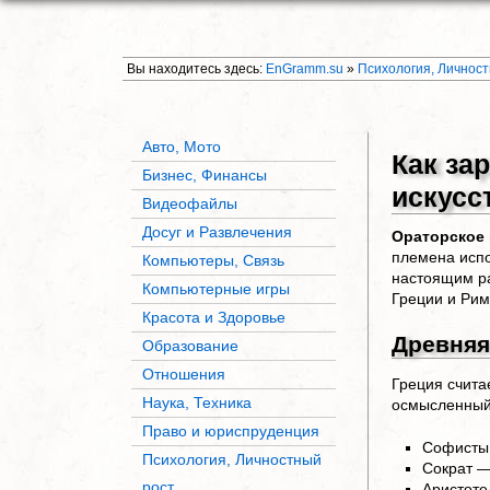
Вы находитесь здесь:
EnGramm.su
»
Психология, Личнос
Авто, Мото
Как за
Бизнес, Финансы
искусс
Видеофайлы
Досуг и Развлечения
Ораторское 
племена испо
Компьютеры, Связь
настоящим ра
Компьютерные игры
Греции и Рим
Красота и Здоровье
Древняя
Образование
Отношения
Греция счита
Наука, Техника
осмысленный
Право и юриспруденция
Софисты 
Психология, Личностный
Сократ —
рост
Аристоте