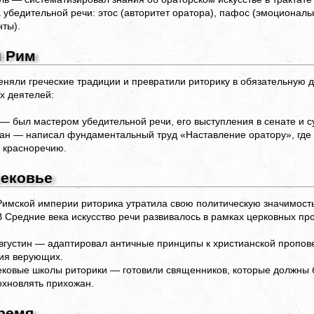
 убедительной речи: этос (авторитет оратора), пафос (эмоциональн
нты).
 Рим
няли греческие традиции и превратили риторику в обязательную д
х деятелей:
— был мастером убедительной речи, его выступления в сенате и су
ан — написал фундаментальный труд «Наставление оратору», где 
 красноречию.
ековье
имской империи риторика утратила свою политическую значимость
В Средние века искусство речи развивалось в рамках церковных пр
вгустин — адаптировал античные принципы к христианской пропове
ия верующих.
ковые школы риторики — готовили священников, которые должны б
охновлять прихожан.
ремя