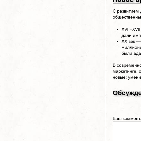
С развитием 
общественны
XVII–XVI
дали имп
XX век —
миллионы
были ада
В современно
маркетинге, 
новые: умени
Обсужд
Ваш коммент