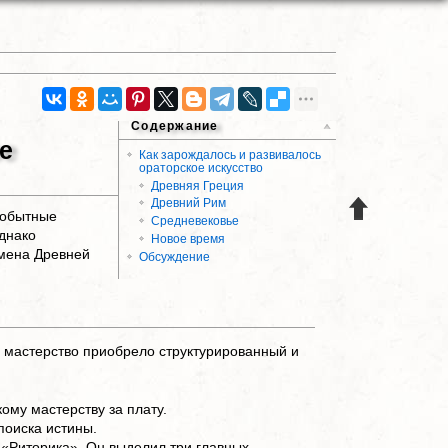
Содержание
е
Как зарождалось и развивалось
ораторское искусство
Древняя Греция
Древний Рим
вобытные
Средневековье
днако
Новое время
емена Древней
Обсуждение
ое мастерство приобрело структурированный и
му мастерству за плату.
поиска истины.
 «Риторика». Он выделил три главных