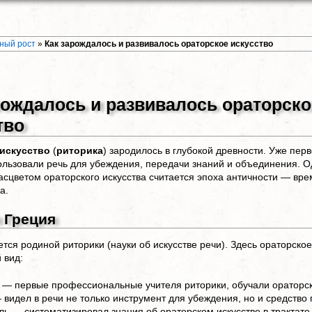
тный рост
»
Как зарождалось и развивалось ораторское искусство
рождалось и развивалось ораторско
тво
искусство
(
риторика
) зародилось в глубокой древности. Уже пер
льзовали речь для убеждения, передачи знаний и объединения. О
сцветом ораторского искусства считается эпоха античности — вр
а.
 Греция
ется родиной риторики (науки об искусстве речи). Здесь ораторск
 вид:
— первые профессиональные учителя риторики, обучали ораторско
 видел в речи не только инструмент для убеждения, но и средство 
ль — систематизировал знания об ораторском искусстве в трактате